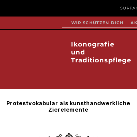
SURFAC
WIR SCHÜTZEN DICH
AK
Ikonografie
und
Traditionspflege
Protestvokabular als kunsthandwerkliche
Zierelemente