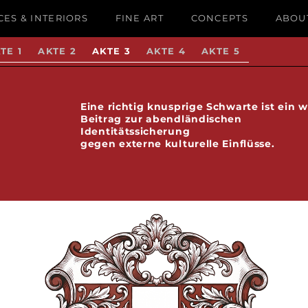
ES & INTERIORS
FINE ART
CONCEPTS
ABOU
TE 1
AKTE 2
AKTE 3
AKTE 4
AKTE 5
Eine richtig knusprige Schwarte ist ein w
Beitrag zur abendländischen
Identitätssicherung
gegen externe kulturelle Einflüsse.