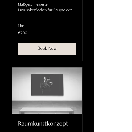
Maßgeschneiderte
Luxusoberflächen für Bauprojekte
1 hr
200
€200
euros
Book Now
Raumkunstkonzept