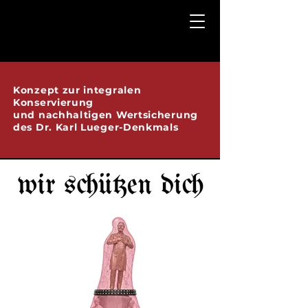
Konzept zur integralen
Konservierung
und nachhaltigen Wertsicherung
des Dr. Karl Lueger-Denkmals