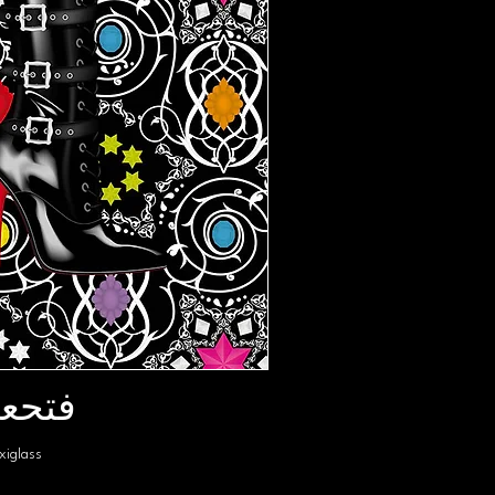
فتحعل
xiglass