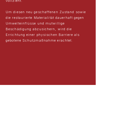
vollzieht.
Um diesen neu geschaffenen Zustand sowie
die restaurierte Materialität dauerhaft gegen
Umwelteinflüsse und mutwillige
Beschädigung abzusichern, wird die
Errichtung einer physischen Barriere als
gebotene Schutzmaßnahme erachtet.
FORTSETZUNG
ZURÜCK