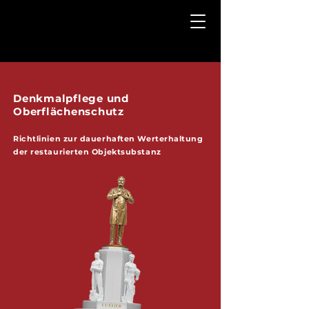
Denkmalpflege und
Oberflächenschutz
Richtlinien zur dauerhaften Werterhaltung
der restaurierten Objektsubstanz