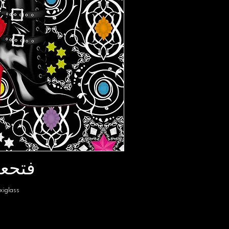
فتحعل
xiglass