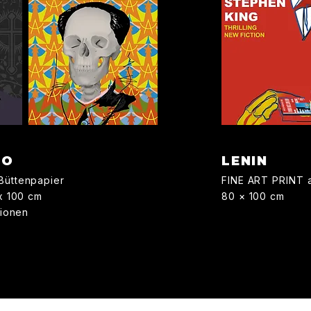
AO
LENIN
Büttenpapier
FINE ART PRINT a
 x 100 cm
80 × 100 cm
tionen