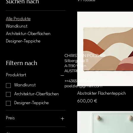
Suchen nach
9 Produkte
Alle Produkte
Wandkunst
Architektur-Oberflächen
Designer-Teppiche
CHRISTIAN PÖLZLER
Silbergasse 11
Filtern nach
A-1190 Wien
AUSTRIA
Produktart
++436502610448
Wandkunst
poelzler@gmail.com
Abstrakter Flächenteppich
Architektur-Oberflächen
Preis
600,00 €
Designer-Teppiche
Preis