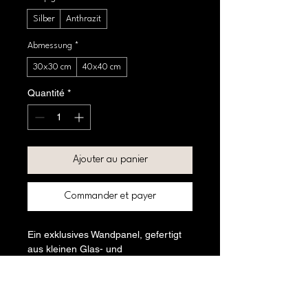
Silber
Anthrazit
Abmessung
*
30x30 cm
40x40 cm
Quantité
*
Ajouter au panier
Commander et payer
Ein exklusives Wandpanel, gefertigt 
aus kleinen Glas- und 
Metallmosaiksteinen. Das Design 
greift digitale Muster auf und erzeugt 
eine luxuriöse, taktile Oberfläche.