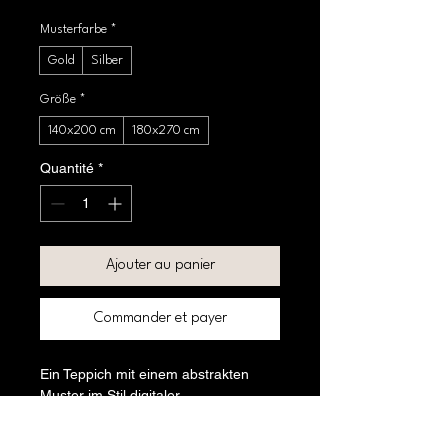
Musterfarbe
*
Gold
Silber
Größe
*
140x200 cm
180x270 cm
Quantité
*
Ajouter au panier
Commander et payer
Ein Teppich mit einem abstrakten 
Muster im Stil digitaler 
Vektorgrafiken, gefertigt aus 
strapazierfähiger, aber weicher 